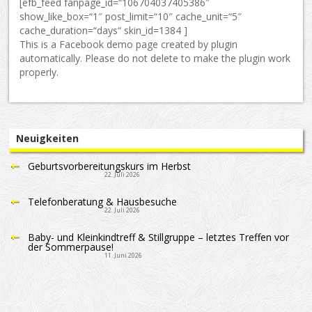
[efb_feed fanpage_id=“106704037405386″
show_like_box=“1″ post_limit=“10″ cache_unit=“5″
cache_duration=“days“ skin_id=1384 ]
This is a Facebook demo page created by plugin
automatically. Please do not delete to make the plugin work
properly.
Neuigkeiten
Geburtsvorbereitungskurs im Herbst
22. Juli 2026
Telefonberatung & Hausbesuche
22. Juli 2026
Baby- und Kleinkindtreff & Stillgruppe – letztes Treffen vor
der Sommerpause!
11. Juni 2026