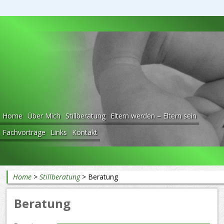
Beratung rund ums Baby
Home
Über Mich
Stillberatung
Eltern werden – Eltern sein
Fachvorträge
Links
Kontakt
Home
>
Stillberatung
>
Beratung
Beratung