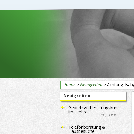
Beratung rund ums Baby
Home
>
Neuigkeiten
>
Achtung: Baby
Neuigkeiten
Geburtsvorbereitungskurs
im Herbst
22. Juli 2026
Telefonberatung &
Hausbesuche