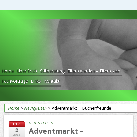
Beratung rund ums Baby
Home
Über Mich
Stillberatung
Eltern werden – Eltern sein
Fachvorträge
Links
Kontakt
Home
>
Neuigkeiten
>
Adventmarkt – Bücherfreunde
NEUIGKEITEN
DEZ
Adventmarkt –
2
2016