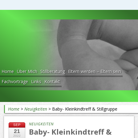
Beratung rund ums Baby
Home
Über Mich
Stillberatung
Eltern werden – Eltern sein
Fachvorträge
Links
Kontakt
Home
>
Neuigkeiten
>
Baby- Kleinkindtreff & Stillgruppe
NEUIGKEITEN
SEP
Baby- Kleinkindtreff &
21
2022