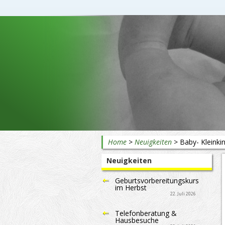
Beratung rund ums Baby
Home
>
Neuigkeiten
>
Baby- Kleinkin
Neuigkeiten
Geburtsvorbereitungskurs
im Herbst
22. Juli 2026
Telefonberatung &
Hausbesuche