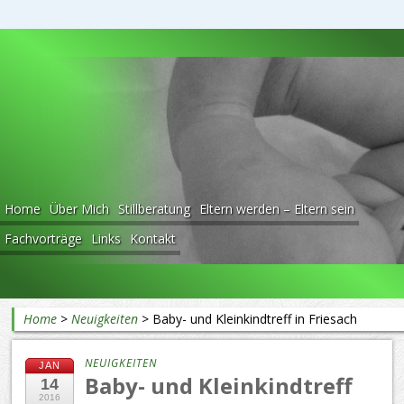
Beratung rund ums Baby
Home
Über Mich
Stillberatung
Eltern werden – Eltern sein
Fachvorträge
Links
Kontakt
Home
>
Neuigkeiten
>
Baby- und Kleinkindtreff in Friesach
NEUIGKEITEN
JAN
Baby- und Kleinkindtreff
14
2016