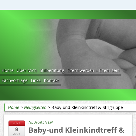
Beratung rund ums Baby
Home
Über Mich
Stillberatung
Eltern werden – Eltern sein
Fachvorträge
Links
Kontakt
Home
>
Neuigkeiten
>
Baby-und Kleinkindtreff & Stillgruppe
NEUIGKEITEN
OKT
Baby-und Kleinkindtreff &
9
2025