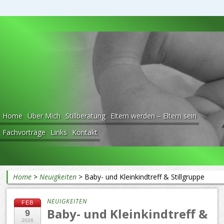
Beratung rund ums Baby
Home
Über Mich
Stillberatung
Eltern werden – Eltern sein
Fachvorträge
Links
Kontakt
Home
>
Neuigkeiten
>
Baby- und Kleinkindtreff & Stillgruppe
NEUIGKEITEN
FEB
Baby- und Kleinkindtreff &
9
2026