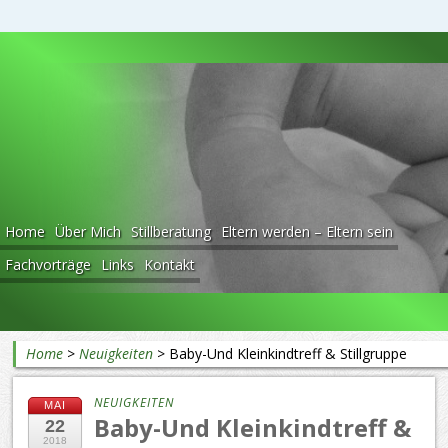
Beratung rund ums Baby
Home
Über Mich
Stillberatung
Eltern werden – Eltern sein
Fachvorträge
Links
Kontakt
Home
>
Neuigkeiten
>
Baby-Und Kleinkindtreff & Stillgruppe
NEUIGKEITEN
MAI
Baby-Und Kleinkindtreff &
22
2018