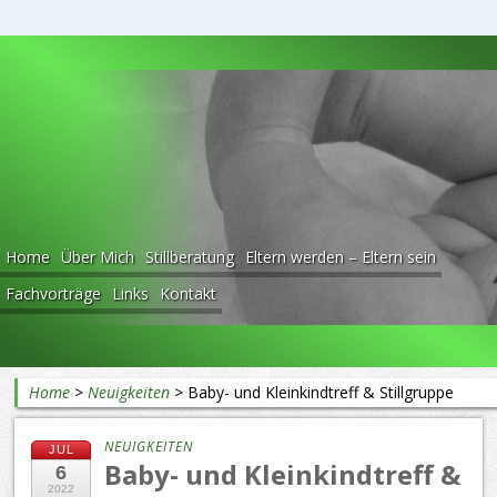
Beratung rund ums Baby
Home
Über Mich
Stillberatung
Eltern werden – Eltern sein
Fachvorträge
Links
Kontakt
Home
>
Neuigkeiten
>
Baby- und Kleinkindtreff & Stillgruppe
NEUIGKEITEN
JUL
Baby- und Kleinkindtreff &
6
2022