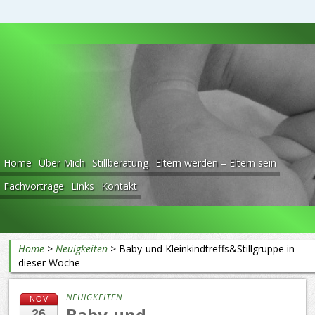
Beratung rund ums Baby
Home
Über Mich
Stillberatung
Eltern werden – Eltern sein
Fachvorträge
Links
Kontakt
Home
>
Neuigkeiten
>
Baby-und Kleinkindtreffs&Stillgruppe in
dieser Woche
NEUIGKEITEN
NOV
Baby-und
26