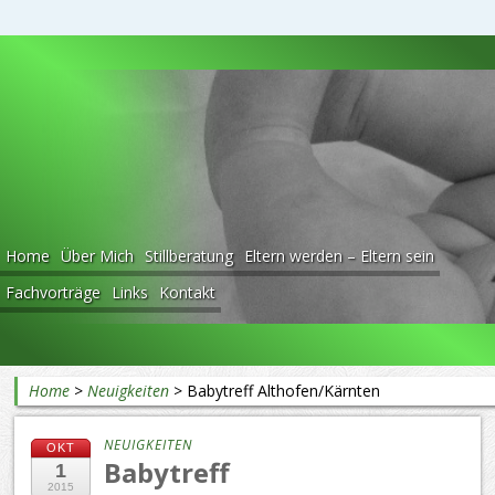
Beratung rund ums Baby
Home
Über Mich
Stillberatung
Eltern werden – Eltern sein
Fachvorträge
Links
Kontakt
Home
>
Neuigkeiten
>
Babytreff Althofen/Kärnten
NEUIGKEITEN
OKT
Babytreff
1
2015