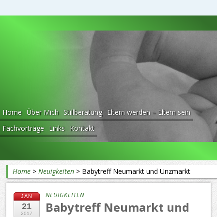
Beratung rund ums Baby
Home
Über Mich
Stillberatung
Eltern werden – Eltern sein
Fachvorträge
Links
Kontakt
Home
>
Neuigkeiten
>
Babytreff Neumarkt und Unzmarkt
NEUIGKEITEN
JAN
Babytreff Neumarkt und
21
2017