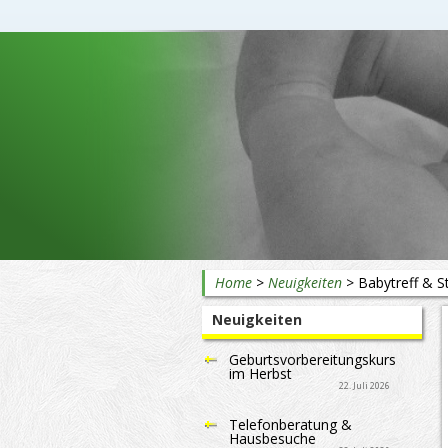
Beratung rund ums Baby
Home
>
Neuigkeiten
>
Babytreff & St
Neuigkeiten
Geburtsvorbereitungskurs
im Herbst
22. Juli 2026
Telefonberatung &
Hausbesuche