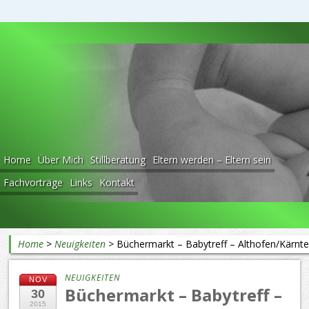
Beratung rund ums Baby
Home
Über Mich
Stillberatung
Eltern werden – Eltern sein
Fachvorträge
Links
Kontakt
Home
>
Neuigkeiten
>
Büchermarkt – Babytreff – Althofen/Kärnt
NEUIGKEITEN
NOV
Büchermarkt – Babytreff –
30
2015