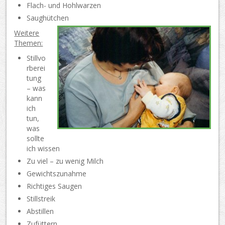
Flach- und Hohlwarzen
Saughütchen
Weitere
Themen:
Stillvo
rberei
tung
– was
kann
ich
tun,
was
sollte
ich wissen
Zu viel – zu wenig Milch
Gewichtszunahme
Richtiges Saugen
Stillstreik
Abstillen
Zufüttern