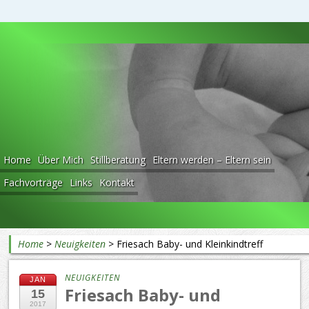
Beratung rund ums Baby
Home
Über Mich
Stillberatung
Eltern werden – Eltern sein
Fachvorträge
Links
Kontakt
Home
>
Neuigkeiten
>
Friesach Baby- und Kleinkindtreff
NEUIGKEITEN
JAN
Friesach Baby- und
15
2017