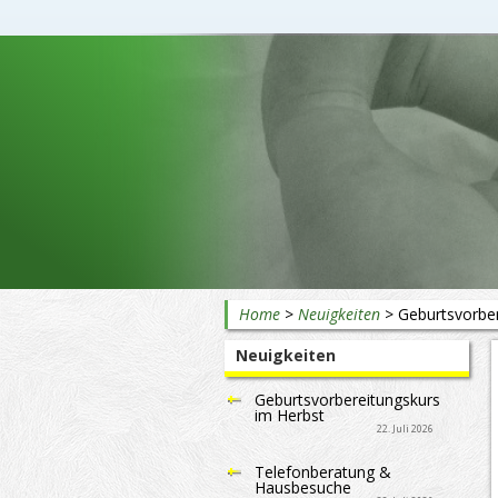
Beratung rund ums Baby
Home
>
Neuigkeiten
>
Geburtsvorber
Neuigkeiten
Geburtsvorbereitungskurs
im Herbst
22. Juli 2026
Telefonberatung &
Hausbesuche