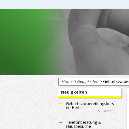
Beratung rund ums Baby
Home
>
Neuigkeiten
>
Geburtsvorber
Neuigkeiten
Geburtsvorbereitungskurs
im Herbst
22. Juli 2026
Telefonberatung &
Hausbesuche