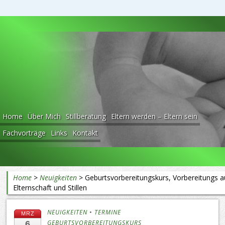
Beratung rund ums Baby
Home
Über Mich
Stillberatung
Eltern werden – Eltern sein
Fachvorträge
Links
Kontakt
Home
>
Neuigkeiten
>
Geburtsvorbereitungskurs, Vorbereitungs a
Elternschaft und Stillen
NEUIGKEITEN
•
TERMINE
MRZ
GEBURTSVORBEREITUNGSKURS
6