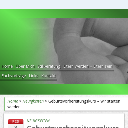
Beratung rund ums Baby
Home
Über Mich
Stillberatung
Eltern werden – Eltern sein
Fachvorträge
Links
Kontakt
Home
>
Neuigkeiten
>
Geburtsvorbereitungskurs – wir starten
wieder
NEUIGKEITEN
FEB
Geburtsvorbereitungskurs
3