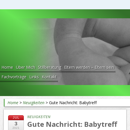
Beratung rund ums Baby
Home
Über Mich
Stillberatung
Eltern werden – Eltern sein
Fachvorträge
Links
Kontakt
Home
>
Neuigkeiten
>
Gute Nachricht: Babytreff
NEUIGKEITEN
JUL
Gute Nachricht: Babytreff
3
2021