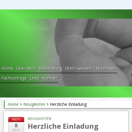
Beratung rund ums Baby
Home
Über Mich
Stillberatung
Eltern werden – Eltern sein
Fachvorträge
Links
Kontakt
Home
>
Neuigkeiten
>
Herzliche Einladung
NEUIGKEITEN
NOV
Herzliche Einladung
8
2017