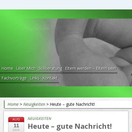
Beratung rund ums Baby
Home
Über Mich
Stillberatung
Eltern werden – Eltern sein
Fachvorträge
Links
Kontakt
Home
>
Neuigkeiten
>
Heute – gute Nachricht!
NEUIGKEITEN
AUG
Heute – gute Nachricht!
11
2016