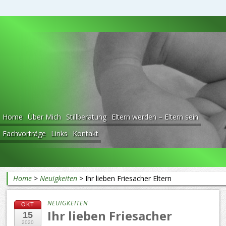
Beratung rund ums Baby
Home
Über Mich
Stillberatung
Eltern werden – Eltern sein
Fachvorträge
Links
Kontakt
Home
>
Neuigkeiten
>
Ihr lieben Friesacher Eltern
NEUIGKEITEN
OKT
Ihr lieben Friesacher
15
2020