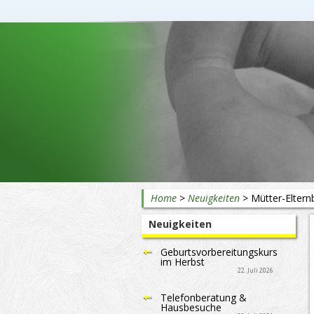
Beratung rund ums Baby
Home
>
Neuigkeiten
>
Mütter-Eltern
Neuigkeiten
Geburtsvorbereitungskurs
im Herbst
22. Juli 2026
Telefonberatung &
Hausbesuche