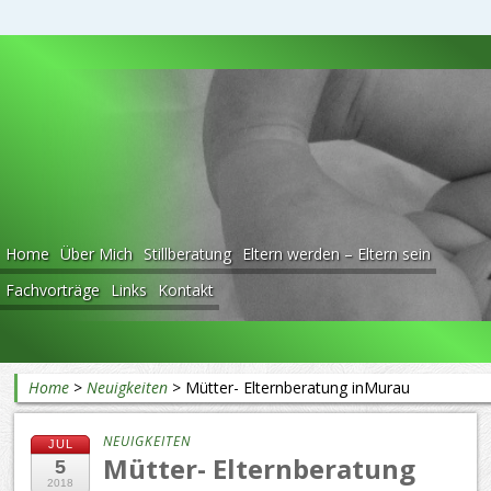
Beratung rund ums Baby
Home
Über Mich
Stillberatung
Eltern werden – Eltern sein
Fachvorträge
Links
Kontakt
Home
>
Neuigkeiten
>
Mütter- Elternberatung inMurau
NEUIGKEITEN
JUL
Mütter- Elternberatung
5
2018