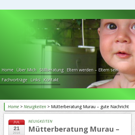
Beratung rund ums Baby
Home
Über Mich
Stillberatung
Eltern werden – Eltern sein
Fachvorträge
Links
Kontakt
Home
>
Neuigkeiten
>
Mütterberatung Murau – gute Nachricht
NEUIGKEITEN
JUL
Mütterberatung Murau –
21
2016