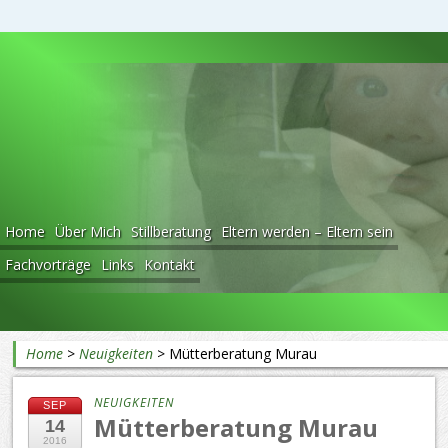
Beratung rund ums Baby
Home
Über Mich
Stillberatung
Eltern werden – Eltern sein
Fachvorträge
Links
Kontakt
Home
>
Neuigkeiten
>
Mütterberatung Murau
NEUIGKEITEN
SEP
Mütterberatung Murau
14
2016