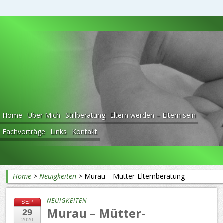
Beratung rund ums Baby
Home
Über Mich
Stillberatung
Eltern werden – Eltern sein
Fachvorträge
Links
Kontakt
Home
>
Neuigkeiten
>
Murau – Mütter-Elternberatung
NEUIGKEITEN
SEP
Murau – Mütter-
29
2020