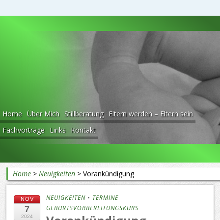
Beratung rund ums Baby
Home
Über Mich
Stillberatung
Eltern werden – Eltern sein
Fachvorträge
Links
Kontakt
Home
>
Neuigkeiten
>
Vorankündigung
NEUIGKEITEN
•
TERMINE
NOV
GEBURTSVORBEREITUNGSKURS
7
2024