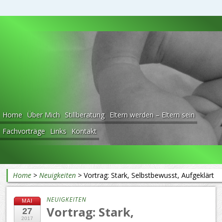
Beratung rund ums Baby
Home
Über Mich
Stillberatung
Eltern werden – Eltern sein
Fachvorträge
Links
Kontakt
Home
>
Neuigkeiten
>
Vortrag: Stark, Selbstbewusst, Aufgeklärt
NEUIGKEITEN
MAI
Vortrag: Stark,
27
2017