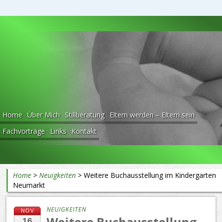
Beratung rund ums Baby
Home
Über Mich
Stillberatung
Eltern werden – Eltern sein
Fachvorträge
Links
Kontakt
Home
>
Neuigkeiten
>
Weitere Buchausstellung im Kindergarten
Neumarkt
NEUIGKEITEN
NOV
Weitere Buchausstellung
16