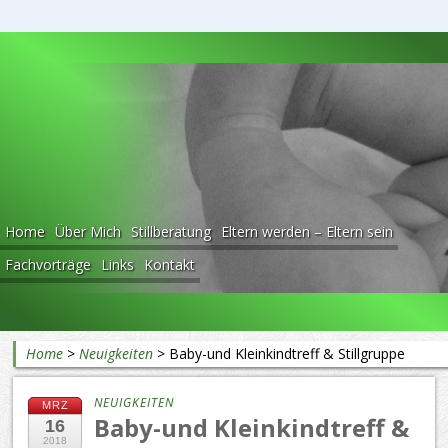
Beratung rund ums Baby
Home
Über Mich
Stillberatung
Eltern werden – Eltern sein
Fachvorträge
Links
Kontakt
Home
>
Neuigkeiten
>
Baby-und Kleinkindtreff & Stillgruppe
NEUIGKEITEN
MRZ
Baby-und Kleinkindtreff &
16
2018