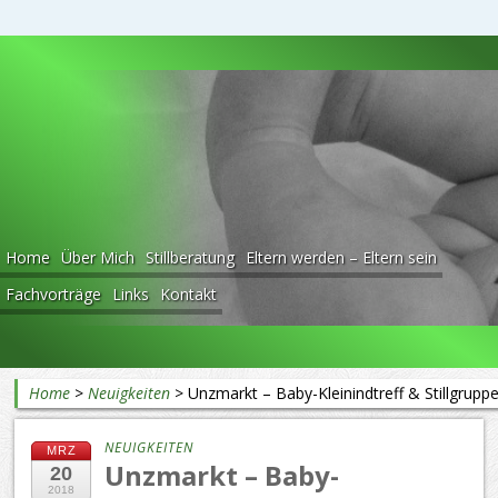
Beratung rund ums Baby
Home
Über Mich
Stillberatung
Eltern werden – Eltern sein
Fachvorträge
Links
Kontakt
Home
>
Neuigkeiten
>
Unzmarkt – Baby-Kleinindtreff & Stillgrupp
NEUIGKEITEN
MRZ
Unzmarkt – Baby-
20
2018