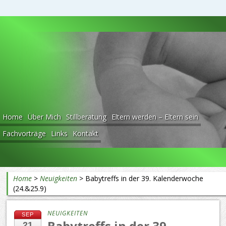
Beratung rund ums Baby
Home
Über Mich
Stillberatung
Eltern werden – Eltern sein
Fachvorträge
Links
Kontakt
Home
>
Neuigkeiten
>
Babytreffs in der 39. Kalenderwoche
(24.&25.9)
NEUIGKEITEN
SEP
Babytreffs in der 39.
21