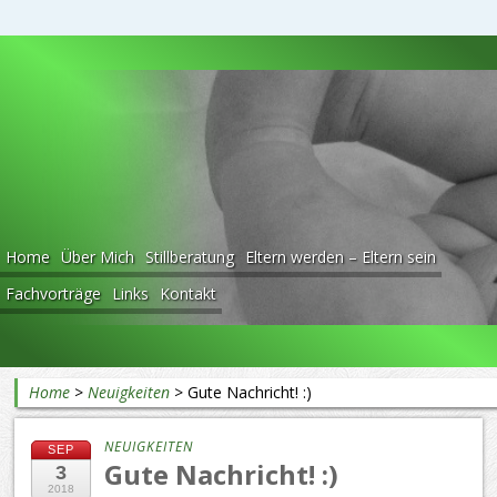
Beratung rund ums Baby
Home
Über Mich
Stillberatung
Eltern werden – Eltern sein
Fachvorträge
Links
Kontakt
Home
>
Neuigkeiten
>
Gute Nachricht! :)
NEUIGKEITEN
SEP
Gute Nachricht! :)
3
2018